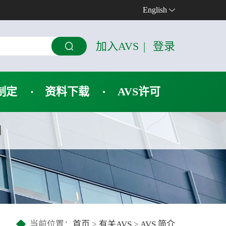
English
加入AVS
|
登录
制定
资料下载
AVS许可
们
当前位置：
首页
>
有关AVS
>
AVS 简介