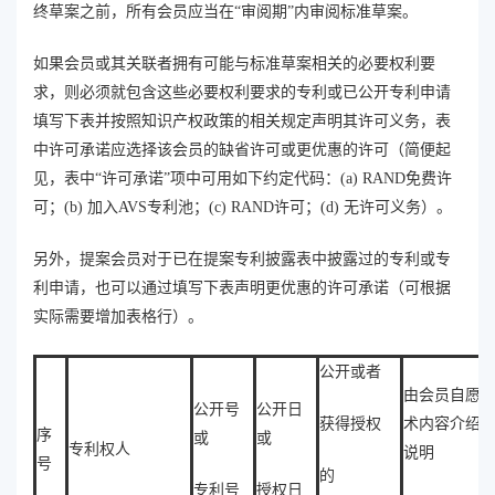
终草案之前，所有会员应当在“审阅期”内审阅标准草案。
如果会员或其关联者拥有可能与标准草案相关的必要权利要
求，则必须就包含这些必要权利要求的专利或已公开专利申请
填写下表并按照知识产权政策的相关规定声明其许可义务，表
中许可承诺应选择该会员的缺省许可或更优惠的许可（简便起
见，表中“许可承诺”项中可用如下约定代码：(a) RAND免费许
可；(b) 加入AVS专利池；(c) RAND许可；(d) 无许可义务）。
另外，提案会员对于已在提案专利披露表中披露过的专利或专
利申请，也可以通过填写下表声明更优惠的许可承诺（可根据
实际需要增加表格行）。
公开或者
由会员自愿
公开号
公开日
获得授权
术内容介绍
序
或
或
专利权人
说明
号
的
专利号
授权日