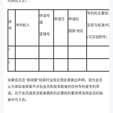
代码同上文）：
专利的主要技术
申请号
申请日
申请的
序
或
专利权人
及其与标准内容
号
国家/地区
受理号
(可另加附件)
1
2
如果会员在“审阅期”结束时没有反馈此表做出声明，视为会员
认为本标准草案不涉及会员和其关联者的任何专利或专利申
请。对于会员或其关联者拥有的必要权利要求将适用会员的缺
省许可义务。